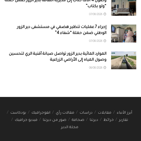
وصول 4 آلاف كتاب إلى مديرية الثقافة بدير الزور ضمن حملة
“ولو بكتاب”
07/08/2026
إجراء 7 عمليات تنظير هضمي في مستشفى دير الزور
الوطني ضمن حملة “شفاء 4”
07/08/2026
الموارد المائية بدير الزور تواصل صيانة أقنية الري لتحسين
وصول المياه إلى الأراضي الزراعية
06/08/2026
أبرز الأنباء
مقابلات
دراسات
مقالات رأي
انفوجرافيك
بودكاست
تقارير
خرائط
ديرتنا
صحافة
صور من ديرتنا
فيديو جرافيك
مجلة الدير