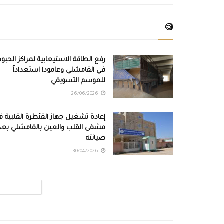
🧐
رفع الطاقة الاستيعابية لمراكز الحبو
في القامشلي وعامودا استعداداً
للموسم التسويقي
26/06/2026
إعادة تشغيل جهاز القثطرة القلبية ف
مشفى القلب والعين بالقامشلي بعد
صيانته
30/04/2026