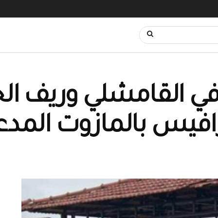
ل في القامشلي وريف ا
افيس بالمازوت المدع