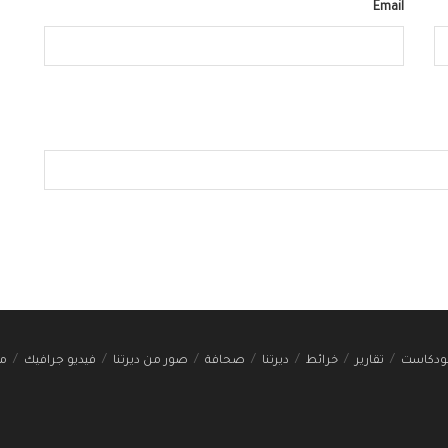
Email
ودكاست
تقارير
خرائط
ديرتنا
صحافة
صور من ديرتنا
فيديو جرافيك
مج