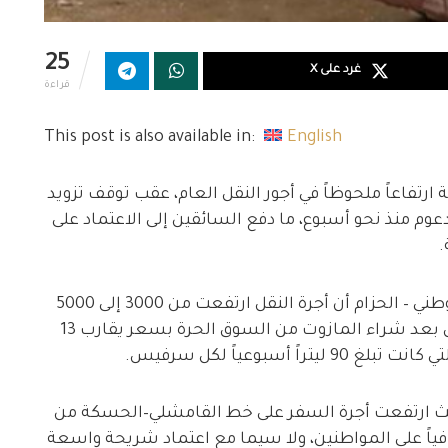
25
غرد على X
قراءة
This post is also available in:
English
اعاً ملحوظاً في أجور النقل العام، عقب توقف تزويد
 منذ نحو أسبوع، ما دفع السائقين إلى الاعتماد على
.
وأوضح عدد من سائقي خط مشفى القامشلي الوطني – الحزام أن أجرة النقل ارتفعت من 3000 إلى 5000
ليرة سورية للراكب، نتيجة زيادة تكاليف التشغيل بعد شراء المازوت من السوق الحرة بسعر يقارب 13
أسبوعياً لكل سرفيس.
حيث ارتفعت أجرة السفر على خط القامشلي–الحسكة من
 عبئاً إضافياً على المواطنين، ولا سيما مع اعتماد شريحة واسعة