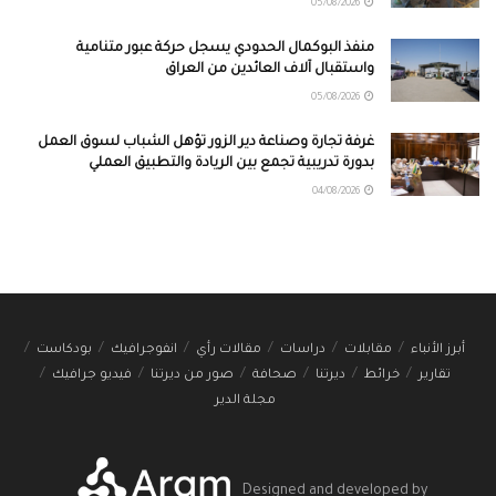
05/08/2026
منفذ البوكمال الحدودي يسجل حركة عبور متنامية
واستقبال آلاف العائدين من العراق
05/08/2026
غرفة تجارة وصناعة دير الزور تؤهل الشباب لسوق العمل
بدورة تدريبية تجمع بين الريادة والتطبيق العملي
04/08/2026
أبرز الأنباء
مقابلات
دراسات
مقالات رأي
انفوجرافيك
بودكاست
تقارير
خرائط
ديرتنا
صحافة
صور من ديرتنا
فيديو جرافيك
مجلة الدير
Designed and developed by