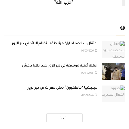
“حزب الله”
🧐
اعتقال شخصية بارزة مرتبطة بالنظام البائد في دير الزور
06/05/2026
حملة أمنية موسعة في دير الزور ضد خلايا داعش
09/11/2025
ميليشيا “فاطميون” تخلي مقرات في ديرالزور
28/09/2024
المزيد