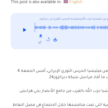
This post is also available in:
English
 بين ميليشيا حزب الله وميليشيا الحرس الثوري في ديرالزور
x1
اجتمع ممثلين عن ميليشيا حزب الله مع قياديين من ميليشيا الحرس الثوري الإيراني، أمس الجمعة 4
ما أفاد مراسل شبكة ديرالزور24.
يا حزب الله بالقرب من جامع الأنصار بحي هرابش.
، أنّ النقطة الأساسية التي تمت مناقشتها خلال الاجتماع هي فصل النقاط