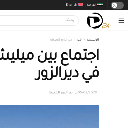
العربية
English
الرئيسية
أخبار
دير الزور المدينة
اجتماع بين ميليش
في ديرالزور
05/09/2020
في
دير الزور المدينة