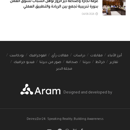
غرفة تجارة وصناعة دير الزور تؤهل الشباب لسوق العمل
بدورة تدريبية تجمع بين الريادة والتطبيق العملي
04/08/2026
أبرز الأنباء
مقابلات
دراسات
مقالات رأي
انفوجرافيك
بودكاست
تقارير
خرائط
ديرتنا
صحافة
صور من ديرتنا
فيديو جرافيك
مجلة الدير
Designed and developed by
DeirezZor24: Speaking Reality, Building Awareness