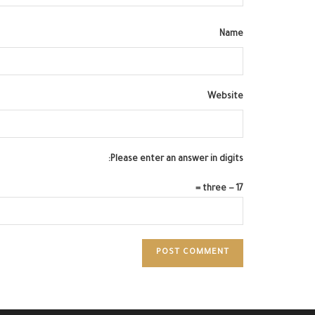
Name
Website
Please enter an answer in digits:
17 − three =