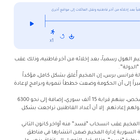
ً بعد إخلائه من آخر قاطنيه ونقل العائلات إلى مواقع أخرى
x1
 الهول رسمياً، بعد إخلائه من آخر قاطنيه، وذلك عقب
الدولة”.
ة فرانس برس، إن المخيم أُغلق بشكل كامل، مؤكداً
راً إلى أن الحكومة وضعت خططاً تنموية وبرامج لإعادة
وكان المخيم يضم في ذروة وجوده نحو 24 ألف شخص، بينهم قرابة 15 ألف سوري، إضافة إلى نحو 6300
، ترفض غالبية دولهم إعادتهم. إلا أن أعداد القاطنين تراجعت بشكل
المخيم عقب انسحاب “قسد” منه أواخر كانون الثاني
ة السورية إدارة المخيم ضمن انتشارها في مناطق