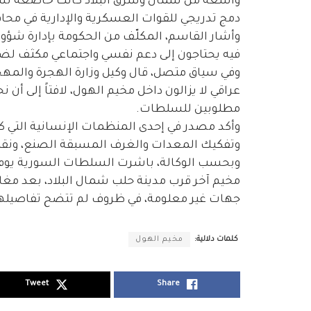
واسعة من شمال وشرق البلاد كانت خاضعة لسي
دمج تدريجي للقوات العسكرية والإدارية في مح
وأشار القاسم، المكلّف من الحكومة بإدارة شؤون 
فيه يحتاجون إلى دعم نفسي واجتماعي مكثف لض
وفي سياق متصل، قال وكيل وزارة الهجرة والمهجر
مطلوبين للسلطات.
وأكد مصدر في إحدى المنظمات الإنسانية التي ك
وتفكيك المعدات والغرف المسبقة الصنع، ونقله
وبحسب الوكالة، باشرت السلطات السورية يوم ال
مخيم آخر قرب مدينة حلب شمال البلاد، بعد مغادر
جهات غير معلومة، في ظروف لم تتضح تفاصيلها
كلمات دلالية:
مخيم الهول
Tweet
Share