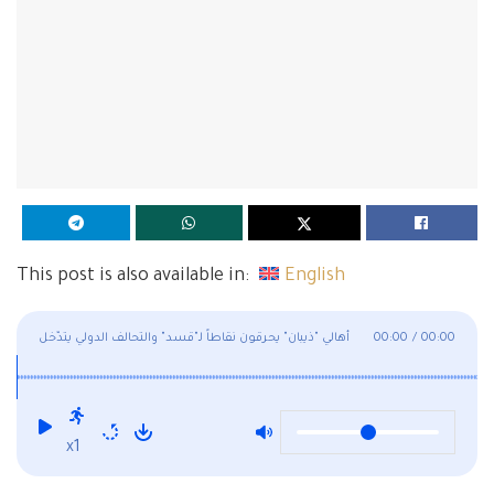
This post is also available in:
English
00:00
/
00:00
أهالي "ذيبان" يحرقون نقاطاً لـ"قسد" والتحالف الدولي يتدّخل
لفض الخلاف
x1