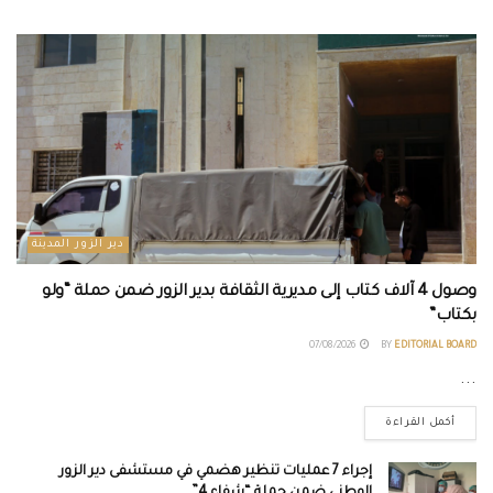
دير الزور المدينة
وصول 4 آلاف كتاب إلى مديرية الثقافة بدير الزور ضمن حملة “ولو
بكتاب”
07/08/2026
BY
EDITORIAL BOARD
...
أكمل القراءة
إجراء 7 عمليات تنظير هضمي في مستشفى دير الزور
الوطني ضمن حملة “شفاء 4”