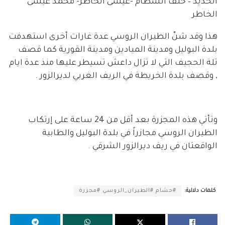
الحديد – خلف السطام -عيسى الخاطر- محمد عيسى
الخاطر
هذا وقد شنّ الطيران الروسي عدة غارات أخرى استهدفت
بلدة البوليل ومدينة الميادين ومدينة القورية كما قصف
تلة الحجيف التي لا تزال داعش تسيطر عليها منذ عدة ايام
, وقصف بلدة الخريطة في الريف الغربي لديرالزور .
وتأتي هذه المجزرة بعد أقل من 24 ساعة على إرتكاب
الطيران الروسي مجازراً في بلدة البوليل والطابية
الواقعتان في ريف ديرالزور الشرقي .
كلمات دلالية:
#حشام #الطيران_الروسي #مجزرة