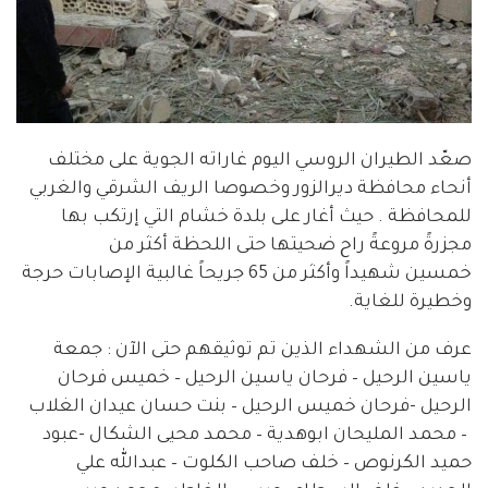
صعّد الطيران الروسي اليوم غاراته الجوية على مختلف
أنحاء محافظة ديرالزور وخصوصا الريف الشرقي والغربي
للمحافظة . حيث أغار على بلدة خشام التي إرتكب بها
مجزرةً مروعةً راح ضحيتها حتى اللحظة أكثر من
خمسين شهيداً وأكثر من 65 جريحاً غالبية الإصابات حرجة
وخطيرة للغاية.
عرف من الشهداء الذين تم توثيقهم حتى الآن : جمعة
ياسين الرحيل – فرحان ياسين الرحيل –
خميس فرحان
الرحيل -فرحان خميس الرحيل – بنت حسان عيدان الغلاب
– محمد المليحان ابوهدية – محمد محيى الشكال -عبود
حميد الكرنوص – خلف صاحب الكلوت – عبدالله علي