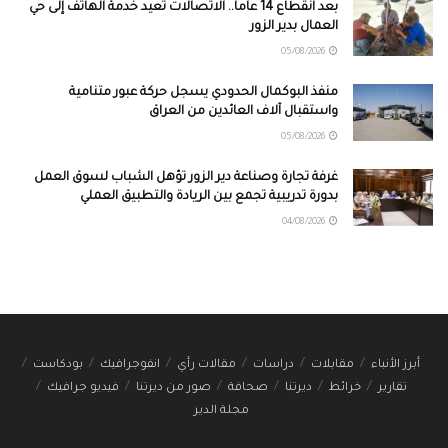
بعد انقطاع 14 عاماً.. الاتصالات تعيد خدمة الهاتف إلى حي
العمال بدير الزور
05/08/2026
منفذ البوكمال الحدودي يسجل حركة عبور متنامية
واستقبال آلاف العائدين من العراق
05/08/2026
غرفة تجارة وصناعة دير الزور تؤهل الشباب لسوق العمل
بدورة تدريبية تجمع بين الريادة والتطبيق العملي
04/08/2026
أبرز الأنباء
مقابلات
دراسات
مقالات رأي
انفوجرافيك
بودكاست
تقارير
خرائط
ديرتنا
صحافة
صور من ديرتنا
فيديو جرافيك
مجلة الدير