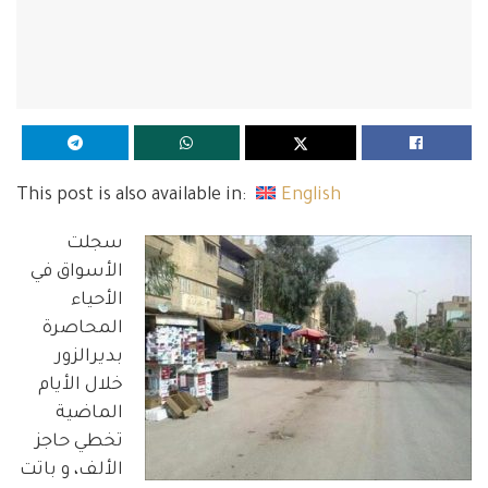
This post is also available in:
English
سجلت
الأسواق في
الأحياء
المحاصرة
بديرالزور
خلال الأيام
الماضية
تخطي حاجز
الألف، و باتت