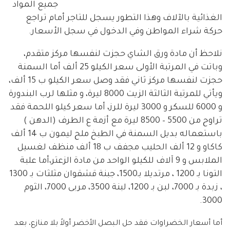
جميع المواد
الغذائية بالآلاف وهذا التطور يسجل للتاجر أمام تراجع
حركة شراء المواطن وفي الدخول في سجل الأسعار.
نلاحظ أن مادة ورق الشاي حجزت لنفسها مركز متقدم،
وباتت في المرتبة الأولى سعر الكيلو 25 ألف أما السمنة
حجزت لنفسها مركز ثاني فقد وصل سعر الكيلو ب 15 ألف،
ويأتي للمرتبة الثالثة الز
يت 8000 ليرة، و مثلها لرب البندورة
و 6000 للسكر و 3000 ليرة للرز، أما سعر كيلو اللحمة فقد
تراوح من 5500 – 8500 ليرة مع أزمة ع الطرف (الدهن )
باستعماله بديل السمنة في الطبخ ملح ليمون ب 14 ألف
كاكاو و 12 ألف الحليب مجفف ب 18 ألف منظف لغسيل
الملابس و 9 آلاف للكيلو الواحد من مادة الزعتر،أما علبة
التونا بـ 1200 ، مرتديلا بـ1500، جبنة قشقوان مثلثات بـ 1300
، زبدة بـ 7000، لبن بـ 1200، لبنة 3500، مربى 7000، الثوم
3000.
أما أسعار الخضراوات فقد حل البصل الأخضر أولاً بلا منازع، بعد