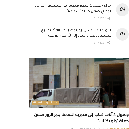
إجراء 7 عمليات تنظير هضمي في مستشفى دير الزور
الوطني ضمن حملة “شفاء 4”
1 SHARES
الموارد المائية بدير الزور تواصل صيانة أقنية الري
لتحسين وصول المياه إلى الأراضي الزراعية
1 SHARES
دير الزور المدينة
وصول 4 آلاف كتاب إلى مديرية الثقافة بدير الزور ضمن
حملة “ولو بكتاب”