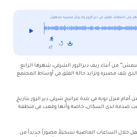
x1
ش” من أبناء ريف ديرالزور الشرقي، شهرها الرابع
ي يلف مصيره وتزايد حالة القلق في أوساط المجتمع
مام منزل ذويه في بلدة غرانيج شرقي دير الزور بتاريخ
اسعاً وخلّفت صدمة لدى السكان، خاصة وأنها وقعت في منطقة
الزور24، تلقت عائلة الطفل خلال الساعات الماضية تسجيلاً مصوراً جديداً من