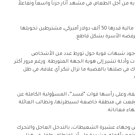
من أجل الطعام، في مشهد أثار حزناً واسعاً وتفاعلاً
وذكرت العائلة أن الخاطفين جددوا طلبهم بفدية مالية قدرها 50 ألف دولار أميركي، مشترطين تحويلها
 ترفضه الأسرة بشكل قاطع.
شارت، بحسب مصادر لديرالزور24، إلى وجود شبهات قوية حول تورط عدد من الأشخاص
وأدلة تشير إلى هوية الجهة المتورطة. ورغم مرور أكثر
 في صلتها بالقضية ما تزال تنكر أي علاقة، في ظل
قة، وعلى رأسها قوات “قسد”، المسؤولية الكاملة عن
 وقعت في منطقة خاضعة لسيطرتها، وتطالب العائلة
اء معاناته.
ص وجهاء عشيرة الشعيطات، بالتدخل العاجل والتحرك