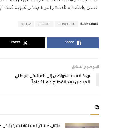
الجاد لإنهاء هذه المأساة التي تمسّ كرامة ال
السن واحتجازه لأشهر أمر لا يمكن قبوله تحت أ
كلمات دلالية:
الشعيطات
العشائر
غرانيج
Tweet
Share
الموضوع السابق
عودة قسم الحواضن إلى المشفى الوطني
بالميادين بعد انقطاع دام 11 عاماً
🧐
ملتقى عشائر المنطقة الشرقية في دي