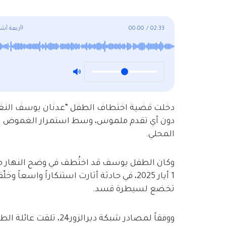
02:33
/
00:00
أربعة أشهر على اختطاف طفل في دير الزور ولا يزال مصيره مجهول!
دخلت قضية اختطاف الطفل “عدنان يوسف النغيم
دون أي تقدم ملموس، وسط استمرار الغموض الذ
المحلي.
وكان الطفل يوسف قد اختُطف في وضح النهار من أ
1 أيار 2025، في حادثة أثارت استنكاراً و
تخضع لسيطرة قسد.
ووفقاً لمصادر شبكة دير