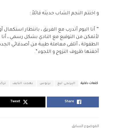
و اختتم النجم الشاب حديثه قائلاً :
” أنا اليوم أتدرب مع الفريق ، بانتظار استكمال 
لأتمكن من التوقيع مع النادي بشكل رسمي ، أنا 
الطفولة ، أتلقى معاملة طيبة من أصدقائي الجدد 
أخفتها ظروف النزوح و اللجوء “.
كلمات دلالية:
البِرنجي ليغ
برنوس
بهجت النايف
تركيا
Tweet
Share
الموضوع السابق