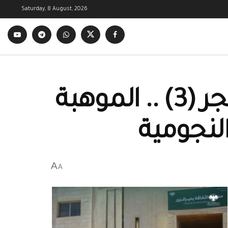
Saturday, 8 August, 2026
أبناء ديرالزور نجومٌ تلمع في سماء المهجر (3) .. الموهبة
النجومية
A
A