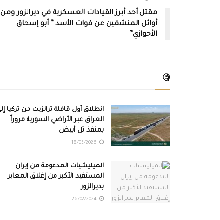
مقتل أحد أبرز القيادات العسكرية في ديرالزور ومن
أوائل المنشقين عن قوات الأسد ” أبو إسحاق
الأحوازي”
🧐
انطلاق أول قافلة ترانزيت من تركيا إل
العراق عبر الأراضي السورية مروراً
بمنفذ تل أبيض
18/05/2026
الميليشيات المدعومة من إيران
المستفيد الأكبر من إغلاق المعابر
بديرالزور
26/02/2024