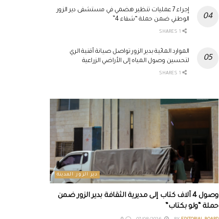
إجراء 7 عمليات تنظير هضمي في مستشفى دير الزور
الوطني ضمن حملة “شفاء 4”
1 SHARES
الموارد المائية بدير الزور تواصل صيانة أقنية الري
لتحسين وصول المياه إلى الأراضي الزراعية
1 SHARES
دير الزور المدينة
وصول 4 آلاف كتاب إلى مديرية الثقافة بدير الزور ضمن
حملة “ولو بكتاب”