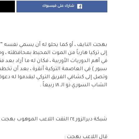
شارك على فيسبوك
بهجت النايف ، أو كما يحلو له أن يسمي نفسه ” 
إلى تركيا هارباً من الموت المحيط بمحافظته ، 
في أهم الدوريات الأوربية ، فكان له ما أراد بعد ف
سبور ) في العاصمة التركية أنقرة ، بعد أن تخطت 
وتصل إلى كشافي الفريق التركي ليقدموا له دعوة
الشاب السوري ذو الـ ١٨ ربيعاً .
شبكة ديرالزور ٢٤ التقت اللاعب الموهوب بهجت النايف و خصها بحديث عن تجربته الجديدة .
قال اللاعب بهجت :