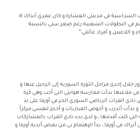
” كانت بدايتي مع فرق الأحياء الشعبية و الملاعب السداسية في مدينتي العشارة و كان عمري آنذاك ١٤
عهم في البطولات الشعبية رغم صغر سني بالنسبة
 اللاعبين و أفراد عائلتي “.
 خلال إحدى مراحل الثورة السورية إلى الرحيل عنها و
جهتي تركيا ، وصلت مدينة أورفا عام ٢٠١٤ ، و في ملاعبها بدأت ممارسة هوايتي التي أحب وهي كرة
ادي الفرات الرياضي السوري الحر في أورفا على يد
و بدأت أتدرب و أخوض المباريات و أحجز لنفسي مركزاً
التي كنت أقدمها ، و لدى بدء نادي الفرات بالمشاركات
 أتراك في أورفا ، بدأ الإهتمام بي من بعض أندية أورفا و