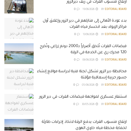
ارتفاع منسوب الفرات في ريف ديرالزور
0
19/06/2026
BY
EDITORIAL BOARD
بدء عودة الأهالي إلى منازلهم في دير الزور وإغلاق أول
مراكز الإيواء بعد انحسار مياه الفرات
0
13/06/2026
BY
EDITORIAL BOARD
فيضانات الفرات تُلحق أضراراً بـ2000 دونم زراعي وتُخرج
120 محرك ري عن الخدمة في الرقة
0
06/06/2026
BY
EDITORIAL BOARD
محافظة دير الزور تشكل لجنة فنية لدراسة مواقع إنشاء
جسور حربية إسعافية مؤقتة
0
05/06/2026
BY
EDITORIAL BOARD
استنفار عسكري لمواجهة فيضانات الفرات في دير الزور
0
30/05/2026
BY
EDITORIAL BOARD
ارتفاع منسوب الفرات يدفع الرقة لاتخاذ إجراءات طارئة
لحماية محطة مياه حاوي الهوى