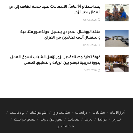
بعد انقطاع 14 عاماً.. الاتصالات تعيد خدمة الهاتف إلى حي
العمال بدير الزور
05/08/2026
منفذ البوكمال الحدودي يسجل حركة عبور متنامية
واستقبال آلاف العائدين من العراق
05/08/2026
غرفة تجارة وصناعة دير الزور تؤهل الشباب لسوق العمل
بدورة تدريبية تجمع بين الريادة والتطبيق العملي
04/08/2026
أبرز الأنباء
مقابلات
دراسات
مقالات رأي
انفوجرافيك
بودكاست
تقارير
خرائط
ديرتنا
صحافة
صور من ديرتنا
فيديو جرافيك
مجلة الدير