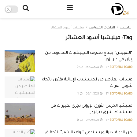
الرئيسية
الكلمات المفتاحية
ميليشيا أسود العشائر
Tag:
ميليشيا أسود العشائر
“التفييش” يجتاح صفوف الميليشيات المدعومة من
إيران في ديرالزور
0
25/02/2024
BY
EDITORIAL BOARD
عشرات العناصر من الميليشيات الإيرانية يفرّون باتجاه
شرقي الفرات
1
05/11/2023
BY
EDITORIAL BOARD
ميليشيا الحرس الثوري الإيراني تجري تغييرات في
ميليشياتها شرق ديرالزور
0
07/09/2023
BY
EDITORIAL BOARD
أمن الدولة بديرالزور يستدعي “نواف البشير” للتحقيق