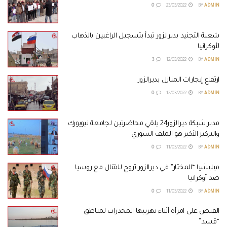
0
23/03/2022
BY
ADMIN
شعبة التجنيد بديرالزور تبدأ بتسجيل الراغبين بالذهاب
لأوكرانيا
3
12/03/2022
BY
ADMIN
ارتفاع إيجارات المنازل بديرالزور
0
12/03/2022
BY
ADMIN
مدير شبكة ديرالزور24 يلقي محاضرتين لجامعة نيويورك
والتركيز الأكبر هو الملف السوري
0
11/03/2022
BY
ADMIN
ميليشيا “المختار” في ديرالزور تروج للقتال مع روسيا
ضد أوكرانيا
0
11/03/2022
BY
ADMIN
القبض على امرأة أثناء تهريبها المخدرات لمناطق
“قسد”