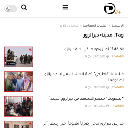
الرئيسية
الكلمات المفتاحية
مدينة ديرالزور
Tag:
مدينة ديرالزور
الفرقة 17 تعزز وجودها في بادية ديرالزور
0
24/03/2022
BY
ADMIN
ميليشيا “قاطرجي” تضمّ العشرات من أبناء ديرالزور
لصفوفها
0
24/03/2022
BY
ADMIN
“التسويات” تتصدر المشهد في ديرالزور.. مجدداً
0
24/03/2022
BY
ADMIN
مدارس ديرالزور تدخل إضراباً مفتوحاً.. حتى إشعار آخر