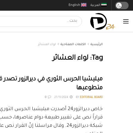
العربية
English
الرئيسية
الكلمات المفتاحية
لواء العشائر
Tag:
لواء العشائر
ميليشيا الحرس الثوري في ديرالزور تصدر قرا
متطوعيها
0
27/11/2024
BY
EDITORIAL BOARD
خاص ديرالزور24 أصدرت ميليشيا الحرس الثو
قراراً نص على تغيير طبيعة دوام عناصرها، حسب
شبكة ديرالزور24. وقال مراسلنا إنّ القرار ن