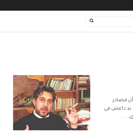
أن مصادر
ى يد داعش في
 ...