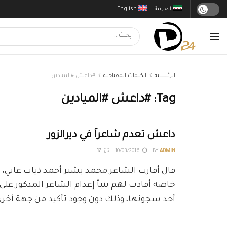
العربية
English
الرئيسية
الكلمات المفتاحية
#داعش #الميادين
Tag:
#داعش #الميادين
داعش تعدم شاعراً في ديرالزور
17
10/03/2016
BY
ADMIN
قال أقارب الشاعر محمد بشير أحمد ذياب عاني، 
خاصة أفادت لهم بنبأ إعدام الشاعر المذكور عل
أحد سجونها، وذلك دون وجود تأكيد من جهة أخرى،