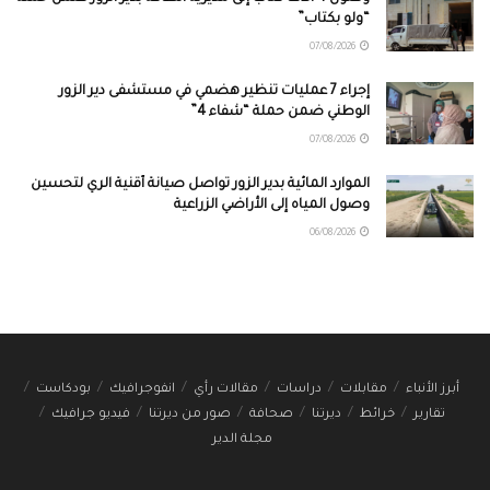
“ولو بكتاب”
07/08/2026
إجراء 7 عمليات تنظير هضمي في مستشفى دير الزور
الوطني ضمن حملة “شفاء 4”
07/08/2026
الموارد المائية بدير الزور تواصل صيانة أقنية الري لتحسين
وصول المياه إلى الأراضي الزراعية
06/08/2026
أبرز الأنباء
مقابلات
دراسات
مقالات رأي
انفوجرافيك
بودكاست
تقارير
خرائط
ديرتنا
صحافة
صور من ديرتنا
فيديو جرافيك
مجلة الدير