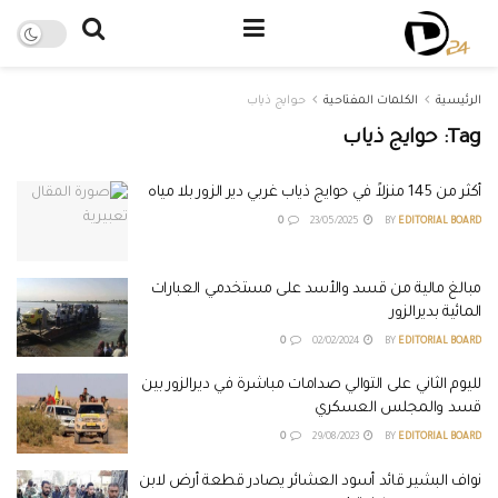
الرئيسية
الكلمات المفتاحية
حوايج ذياب
Tag:
حوايج ذياب
أكثر من 145 منزلاً في حوايج ذياب غربي دير الزور بلا مياه
0
23/05/2025
BY
EDITORIAL BOARD
مبالغ مالية من قسد والأسد على مستخدمي العبارات
المائية بديرالزور
0
02/02/2024
BY
EDITORIAL BOARD
لليوم الثاني على التوالي صدامات مباشرة في ديرالزور بين
قسد والمجلس العسكري
0
29/08/2023
BY
EDITORIAL BOARD
نواف البشير قائد أسود العشائر يصادر قطعة أرض لابن