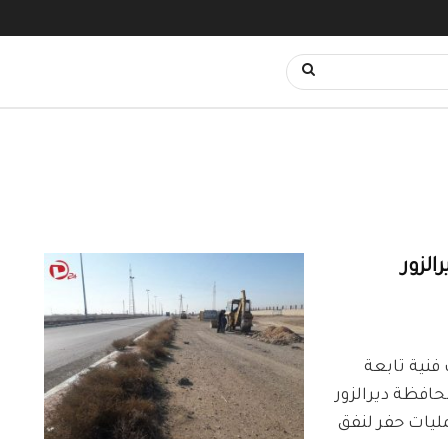
الزور
الزور24 أنّ ورشات فنية تابعة
افظة ديرالزور
ليات حفر لنفق