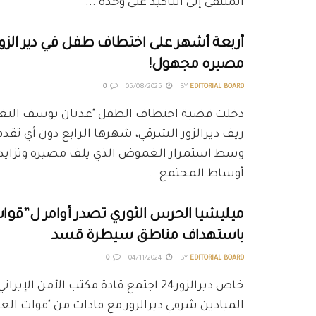
الملتقى إلى التأكيد على وحدة ...
أربعة أشهر على اختطاف طفل في دير الزور 
مصيره مجهول!
0
05/08/2025
BY
EDITORIAL BOARD
دخلت قضية اختطاف الطفل "عدنان يوسف النغي
ريف ديرالزور الشرقي، شهرها الرابع دون أي تق
وسط استمرار الغموض الذي يلف مصيره وتزايد ح
أوساط المجتمع ...
ميليشيا الحرس الثوري تصدر أوامر ل”قوات
باستهداف مناطق سيطرة قسد
0
04/11/2024
BY
EDITORIAL BOARD
خاص ديرالزور24 اجتمع قادة مكتب الأمن الإي
الميادين شرقي ديرالزور مع قادات من "قوات الع