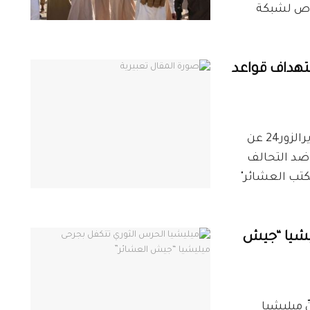
اص لشبكة
ستهداف قواعد
خاص ديرالزور24 كشفت مصادر خاصة لشبكة ديرالزور24 عن
 ضد التحالف
كتب العشائر"
يشيا “جيش
زور24 قال مراسل شبكة ديرالزور24 إنّ ميليشيا