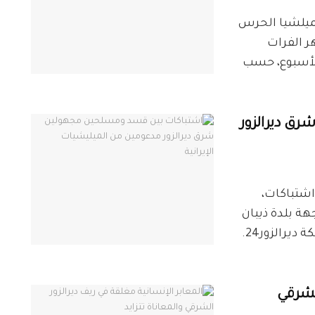
بعة لميلشيا الحرس
هر الفرات
الأسبوع، حسب
ق ديرالزور
ديرالزور24 اندلعت اشتباكات،
ة بلدة ذيبان
بريف ديرالزور الشرقي، حسب ما أفاد مراسل شبكة ديرالزور24.
الشرقي