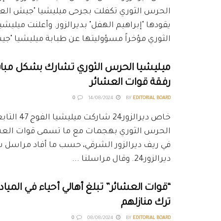
الحرس الثوري تكفلت بجرحى ميليشيا "جيش العشا
يقودها "إبراهيم الهفل" بديرالزور. وأعلنت ميليش
الثوري مؤخراً مسؤوليتها عن طبابة ميليشيا "جيش
ميليشيا الحرس الثوري تشارك بشكل مباش
رفقة قوات العشائر
0
14/08/2024
BY
EDITORIAL BOARD
خاص ديرالزور24 شا
الحرس الثوري بهجمات مع ما تسمى قوات الع
في ريف ديرالزور الشرقي، حسب ما أفاد مراسل 
ديرالزور24. وقال مراسلنا ...
“قوات العشائر” تبلغ أهالي أحياء في الميا
ترك منازلهم
0
08/08/2024
BY
EDITORIAL BOARD