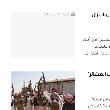
ولا يزال
مش" من أبناء
دم ملموس،
الة القلق في
 العشائر”
راني في مدينة
شائر" في حي