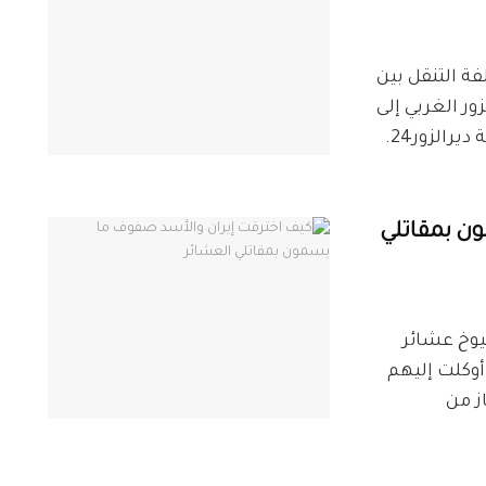
ص_ديرالزور24 تصل تكلفة التنقل بين
ر الغربي إلى
100 ألف ليرة سورية، حسب ما أفاد مراسل شبكة ديرالزور24.
ن بمقاتلي
ديرالزور24 انبرى شيوخ عشائر
أوكلت إليهم
ز من