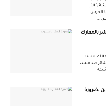
ئر" التي
يا الحرس
 ...
ر بالمعارك
ركت ميليشيا الفوج 47 التابعة لميليشيا
شائر ضد قسد،
شبكة
دين بضرورة