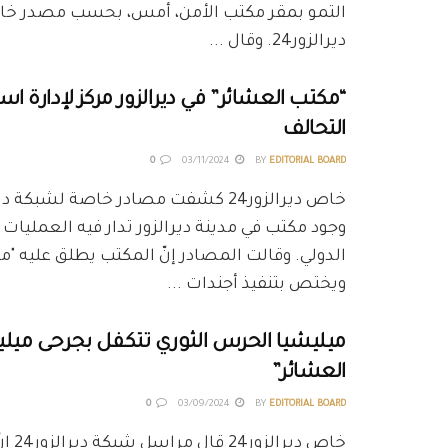
التمو بمقر مكتب الأمن، أمس، بحسب مصدر خ
ديرالزور24. وقال ...
“مكتب العشائر” في ديرالزور مركز لإدارة ا
التحالف
0
03/11/2024
BY
EDITORIAL BOARD
وجود مكتب في مدينة ديرالزور تدار فيه العمليات
الدولي. وقالت المصادر إنّ المكتب يطلق عليه "م
ويختص بتنفيذ أجندات ...
ميليشيا الحرس الثوري تتكفل بجرحى ميل
العشائر”
0
03/09/2024
BY
EDITORIAL BOARD
خاص ديرال