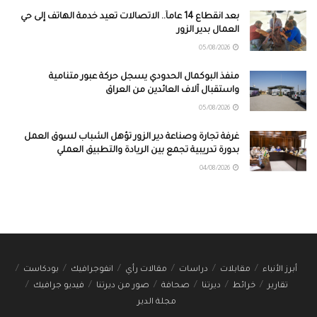
بعد انقطاع 14 عاماً.. الاتصالات تعيد خدمة الهاتف إلى حي
العمال بدير الزور
05/08/2026
منفذ البوكمال الحدودي يسجل حركة عبور متنامية
واستقبال آلاف العائدين من العراق
05/08/2026
غرفة تجارة وصناعة دير الزور تؤهل الشباب لسوق العمل
بدورة تدريبية تجمع بين الريادة والتطبيق العملي
04/08/2026
أبرز الأنباء
مقابلات
دراسات
مقالات رأي
انفوجرافيك
بودكاست
تقارير
خرائط
ديرتنا
صحافة
صور من ديرتنا
فيديو جرافيك
مجلة الدير