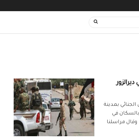
ديرالزور
ص_ديرالزور24 بدأ الأمن الجنائي بمدينة
 بالسكان في
مدينة، حسب ما أفاد مراسل شبكة ديرالزور24. وقال مراسلنا