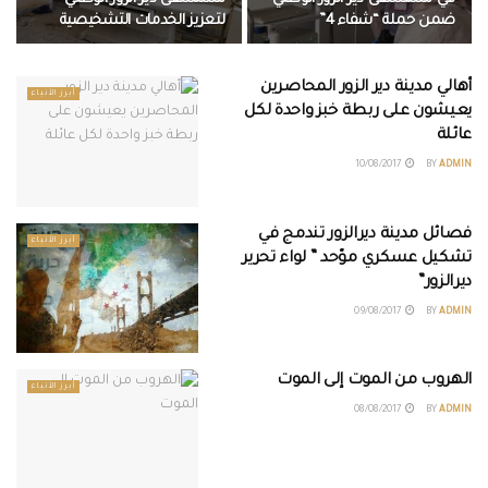
ضمن حملة “شفاء 4”
لتعزيز الخدمات التشخيصية
أهالي مدينة دير الزور المحاصرين
أبرز الأنباء
يعيشون على ربطة خبز واحدة لكل
عائلة
10/08/2017
BY
ADMIN
فصائل مدينة ديرالزور تندمج في
أبرز الأنباء
تشكيل عسكري موّحد ” لواء تحرير
ديرالزور”
09/08/2017
BY
ADMIN
الهروب من الموت إلى الموت
أبرز الأنباء
08/08/2017
BY
ADMIN