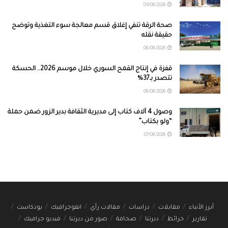
09/08/2026
صحة الرقة تنفي إغلاق قسم معالجة سوء التغذية وتوضح
حقيقة نقله
08/08/2026
قفزة في إنتاج القمح السوري خلال موسم 2026.. الحسكة
تتصدر بـ37%
08/08/2026
وصول 4 آلاف كتاب إلى مديرية الثقافة بدير الزور ضمن حملة
“ولو بكتاب”
07/08/2026
أبرز الأنباء
مقابلات
دراسات
مقالات رأي
انفوجرافيك
بودكاست
تقارير
خرائط
ديرتنا
صحافة
صور من ديرتنا
فيديو جرافيك