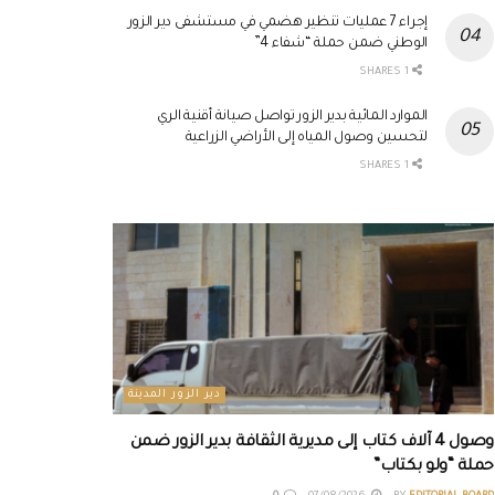
إجراء 7 عمليات تنظير هضمي في مستشفى دير الزور
الوطني ضمن حملة “شفاء 4”
1 SHARES
الموارد المائية بدير الزور تواصل صيانة أقنية الري
لتحسين وصول المياه إلى الأراضي الزراعية
1 SHARES
دير الزور المدينة
وصول 4 آلاف كتاب إلى مديرية الثقافة بدير الزور ضمن
حملة “ولو بكتاب”