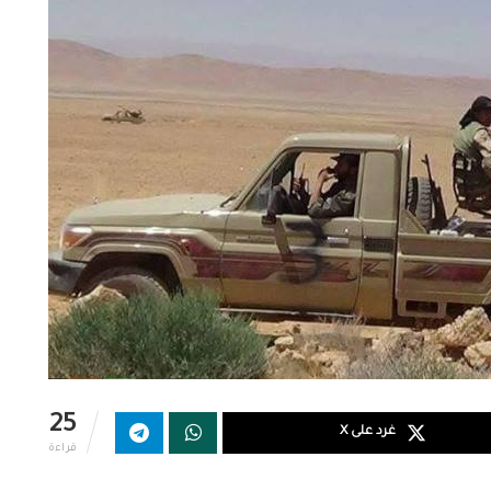
25
غرد على X
قراءة