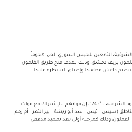
رقية، التابعين للجيش السوري الحر، هجوماً
قلمون بريف دمشق، وذلك بهدف فتح طريق القلمون
 تنظيم داعش قطعها وإطباق السيطرة عليها.
وفي التفاصيل، قال مصدر عسكري من جيش أسود الشرقية، لـ “د24″، إن قواتهم بالإشتراك مع قوات
اطق (سيس – تيس – سد أبو ريشة – بير التمر – أم رمم
ية القملون، وذلك كمرحلة أولى بعد تمهيد مدفعي