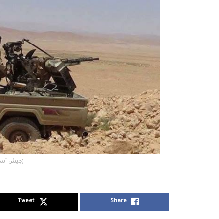
(جيش أسود
Tweet
Share