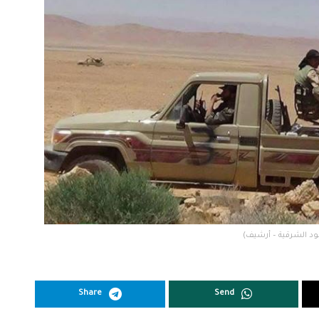
 الشرقية – أرشيف)
Share
Send