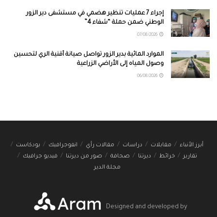
إجراء 7 عمليات تنظير هضمي في مستشفى دير الزور
الوطني ضمن حملة “شفاء 4”
07/08/2026
الموارد المائية بدير الزور تواصل صيانة أقنية الري لتحسين
وصول المياه إلى الأراضي الزراعية
06/08/2026
أبرز الأنباء
مقابلات
دراسات
مقالات رأي
انفوجرافيك
بودكاست
تقارير
خرائط
ديرتنا
صحافة
صور من ديرتنا
فيديو جرافيك
مجلة الدير
Designed and developed by