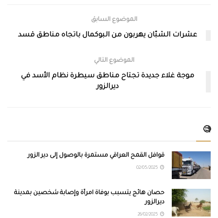
الموضوع السابق
عشرات الشبّان يهربون من البوكمال باتجاه مناطق قسد
الموضوع التالي
موجة غلاء جديدة تجتاح مناطق سيطرة نظام الأسد في
ديرالزور
🧐
قوافل القمح العراقي مستمرة بالوصول إلى دير الزور
02/05/2025
حصان هائج يتسبب بوفاة امرأة وإصابة شخصين بمدينة
ديرالزور
26/02/2025