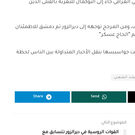
عراقي جاء إلى البوكمال للتعزية بالقتلى الذين
، ومن المرجح توجهه إلى ديرالزور ثم دمشق للاطمئنان
م “الحاج عسكر”.
لغت جواسيسها بنقل الأخبار المتداولة بين الناس لحظة
حشد الشعبي
Share
Send
الموضوع التالي
القوات الروسية في ديرالزور تتسابق مع