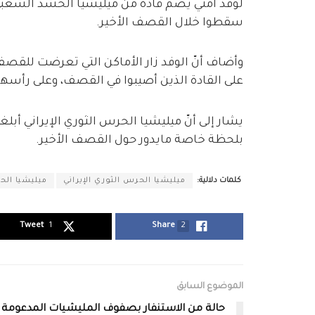
لوفد أمني يضم قادة من ميليشيا الحشد الشعبي ال
سقطوا خلال القصف الأخير.
وأضاف أنّ الوفد زار الأماكن التي تعرضت للقصف
على القادة الذين أصيبوا في القصف، وعلى رأسه
يشار إلى أنّ ميليشيا الحرس الثوري الإيراني أب
بلحظة خاصة مايدور حول القصف الأخير.
كلمات دلالية:
ميليشيا الحرس الثوري الإيراني
ميليشيا ال
Tweet
1
Share
2
الموضوع السابق
حالة من الاستنفار بصفوف المليشيات المدعومة