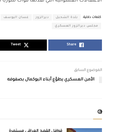
الاعتقالات العشوائية التي نفذتها قوات سوريا ا
كلمات دلالية:
بلدة الشحيل
ديرالزور
غسان اليوسف
مجلس ديرالزور العسكري
Tweet
Share
الموضوع السابق
الأمن العسكري يطوّع أبناء البوكمال بصفوفه
🧐
قوافل القمح العراقي مستمرة