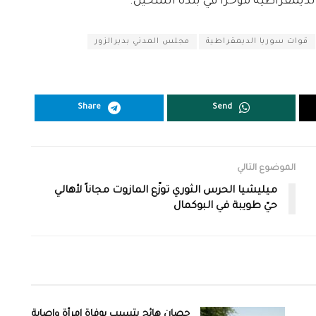
لديمقراطية مؤخراً في بلدة الشحيل.
قوات سوريا الديمقراطية
مجلس المدني بديرالزور
Share
Send
الموضوع التالي
ميليشيا الحرس الثوري توزّع المازوت مجاناً لأهالي
حيّ طويبة في البوكمال
حصان هائج يتسبب بوفاة امرأة وإصابة