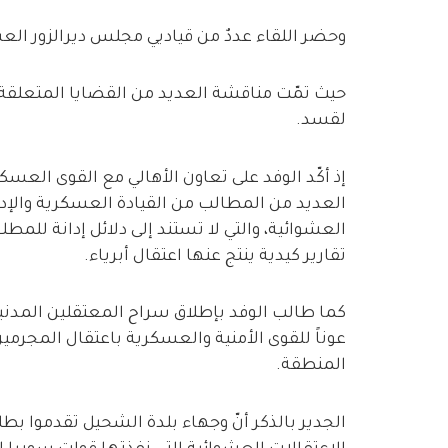
وحضر اللقاء عددٌ من قياديي مجلس ديرالزور الع
حيث تمّت مناقشة العديد من القضايا المتعلقة ب
لقسد.
إذ أكّد الوفد على تعاون الأهالي مع القوى العسك
العديد من المطالب من القيادة العسكرية والإدا
العشوائية، والتي لا تستند إلى دلائل إدانة للمطل
تقارير كيدية ينتج عنها اعتقال أبرياء.
كما طالب الوفد بإطلاق سراح المعتقلين المدنيين
عوناً للقوى الأمنية والعسكرية باعتقال المجرمين
المنطقة.
الجدير بالذكر أنّ وجهاء بلدة الشحيل تقدموا بط