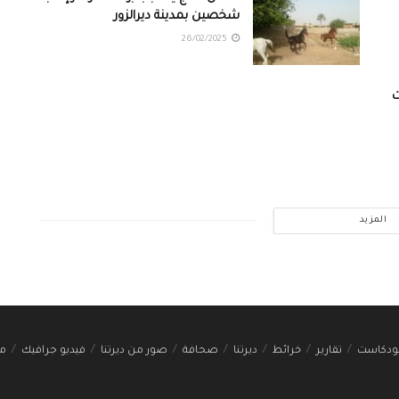
شخصين بمدينة ديرالزور
26/02/2025
ت
المزيد
ودكاست
تقارير
خرائط
ديرتنا
صحافة
صور من ديرتنا
فيديو جرافيك
مج