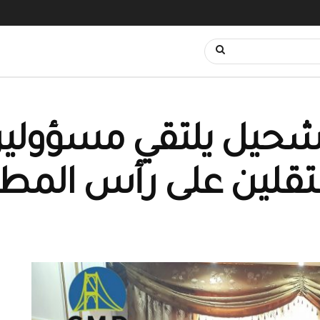
الشحيل يلتقي مسؤول
عتقلين على رأس المط