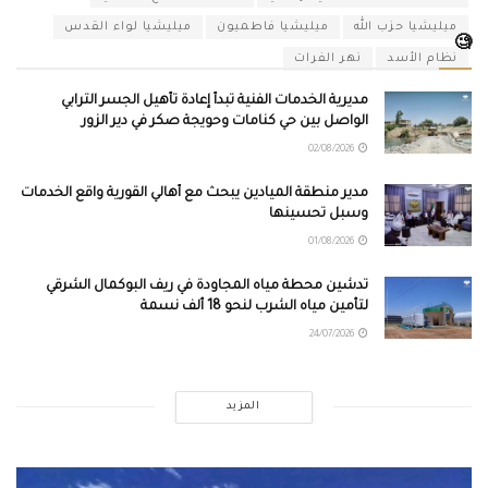
ميليشيا حزب الله
ميليشيا فاطميون
ميليشيا لواء القدس
🧐
نظام الأسد
نهر الفرات
مديرية الخدمات الفنية تبدأ إعادة تأهيل الجسر الترابي
الواصل بين حي كنامات وحويجة صكر في دير الزور
02/08/2026
مدير منطقة الميادين يبحث مع أهالي القورية واقع الخدمات
وسبل تحسينها
01/08/2026
تدشين محطة مياه المجاودة في ريف البوكمال الشرقي
لتأمين مياه الشرب لنحو 18 ألف نسمة
24/07/2026
المزيد