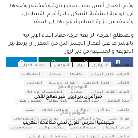
وقام العمال أمس بجلب صخور بازلتية ضخمة ووضعها
في الوصلة المتبقية، لتشكل حاجزاً أمام القساطل،
وتخفف من غزارة المياه وتدفع بها إلى المنفذ.
وتضطلع الفرقة الرابعة حركة جهاد البناء الإيرانية
بالإشراف على أعمال الجسر الذي من المقرر أن يربط بين
الحويقة والحسينية في ديرالزور.
كلمات دلالية:
#ديرالزور
إيران
البوكمال
التحالف الدولي
الحرس الثوري الإيراني
الحسكة
الشحيل
الشعيطات
الفرات
الفيلق الخامس
القوات الروسية
المدنيين
الموضوع السابق
المركز الثقافي الإيراني
الميادين
الميليشيات الإيرانية
خبز أفران ديرالزور.. غير صالح للأكل
بلدة الشحيل
بلدة الصالحية
بلدة حطلة
تنظيم داعش
داعش
دير الزور
ديرالزور
فايروس كورونا
قسد
الموضوع التالي
قوات الأسد
قوات التحالف الدولي
قوات سوريا الديمقراطية
ميليشيا الحرس الثوري تدعي مكافحة التهريب
مدينة البوكمال
مدينة الميادين
مدينة ديرالزور
مدينة هجين
ميليشيا الحرس الثوري الإيراني
ميليشيا الدفاع الوطني