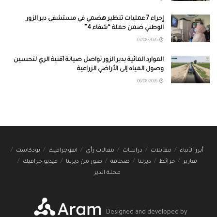
إجراء 7 عمليات تنظير هضمي في مستشفى دير الزور
الوطني ضمن حملة “شفاء 4”
07/08/2026
الموارد المائية بدير الزور تواصل صيانة أقنية الري لتحسين
وصول المياه إلى الأراضي الزراعية
06/08/2026
أبرز الأنباء
مقابلات
دراسات
مقالات رأي
انفوجرافيك
بودكاست
تقارير
خرائط
ديرتنا
صحافة
صور من ديرتنا
فيديو جرافيك
مجلة الدير
Designed and developed by