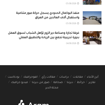
05/08/2026
منفذ البوكمال الحدودي يسجل حركة عبور متنامية
واستقبال آلاف العائدين من العراق
05/08/2026
غرفة تجارة وصناعة دير الزور تؤهل الشباب لسوق العمل
بدورة تدريبية تجمع بين الريادة والتطبيق العملي
04/08/2026
أبرز الأنباء
مقابلات
دراسات
مقالات رأي
انفوجرافيك
بودكاست
تقارير
خرائط
ديرتنا
صحافة
صور من ديرتنا
فيديو جرافيك
مجلة الدير