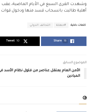
وشهدت القرى السبع في الأيام الماضية، عقب 
أهلية طالبت بانسحاب قسد منها ودخول قوات إد
كلمات دلالية:
#حطلة
التحالف الدولي
Tweet
10
Share
16
الموضوع السابق
الأمن العام يعتقل عناصر من فلول نظام الأسد في
الميادين
🧐