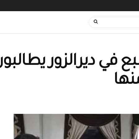
ع في ديرالزور يطالبون
نها