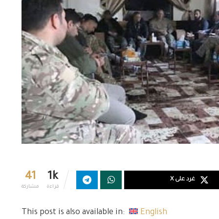
41
1k
غرد على X
قراءة
مشاركة
This post is also available in:
English