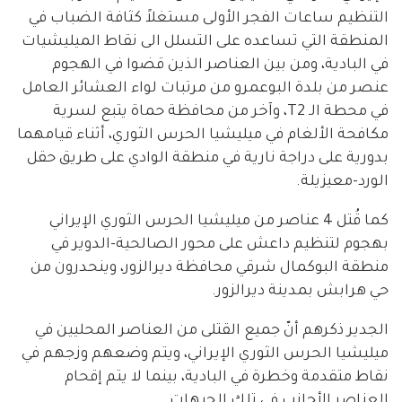
التنظيم ساعات الفجر الأولى مستغلاً كثافة الضباب في
المنطقة التي تساعده على التسلل الى نقاط الميليشيات
في البادية، ومن بين العناصر الذين قضوا في الهجوم
عنصر من بلدة البوعمرو من مرتبات لواء العشائر العامل
في محطة الـ T2، وآخر من محافظة حماة يتبع لسرية
مكافحة الألغام في ميليشيا الحرس الثوري، أثناء قيامهما
بدورية على دراجة نارية في منطقة الوادي على طريق حقل
الورد-معيزيلة.
كما قُتل 4 عناصر من ميليشيا الحرس الثوري الإيراني
بهجوم لتنظيم داعش على محور الصالحية-الدوير في
منطقة البوكمال شرقي محافظة ديرالزور، وينحدرون من
حي هرابش بمدينة ديرالزور.
الجدير ذكرهم أنّ جميع القتلى من العناصر المحليين في
ميليشيا الحرس الثوري الإيراني، ويتم وضعهم وزجهم في
نقاط متقدمة وخطرة في البادية، بينما لا يتم إقحام
العناصر الأجانب في تلك الجبهات.