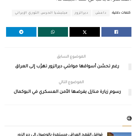
كلمات دلالية:
داعش
ديرالزور
ميليشيا الحرس الثوري الإيراني
الموضوع السابق
رغم تحسّن أسواقها مواشي ديرالزور تهرّب إلى العراق
الموضوع التالي
رسوم زيارة منازل يفرضها الأمن العسكري في البوكمال
🧐
قوافل القمح العراقي مستمرة بالوصول إلى دير الزور