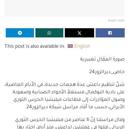
صورة تعبيرية
This post is also available in:
English
صورة المقال تعبيرية
خاص_ديرالزور24
شنّ تنظيم داعش عدة هجمات جديدة، في الأيام الماضية،
على بادية البوكمال مستغلاً الأجواء الضبابية وصعوبة
وصول المؤازرات إلى قطاعات ميليشيا الحرس الثوري
الأيراني، حسب ما أفاد مراسل شبكة ديرالزور24.
وقال مراسلنا إنّ 6 عناصر من ميليشيا الحرس الثوري
الإيراني قتلوا في عمليتين لداعش، منذ أيام، اختار بها