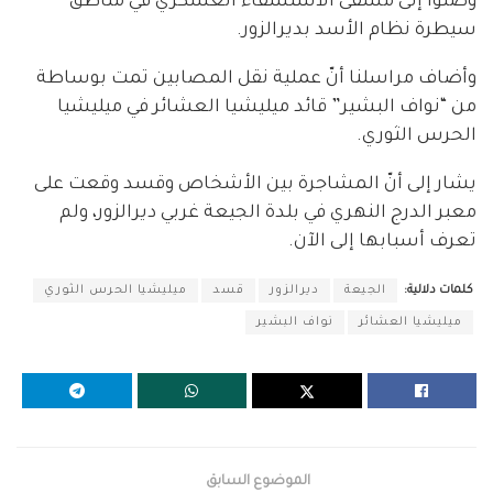
وصلوا إلى مشفى الاستشفاء العسكري في مناطق
سيطرة نظام الأسد بديرالزور.
وأضاف مراسلنا أنّ عملية نقل المصابين تمت بوساطة
من “نواف البشير” قائد ميليشيا العشائر في ميليشيا
الحرس الثوري.
يشار إلى أنّ المشاجرة بين الأشخاص وقسد وقعت على
معبر الدرج النهري في بلدة الجيعة غربي ديرالزور، ولم
تعرف أسبابها إلى الآن.
كلمات دلالية:
الجيعة
ديرالزور
قسد
ميليشيا الحرس الثوري
ميليشيا العشائر
نواف البشير
الموضوع السابق