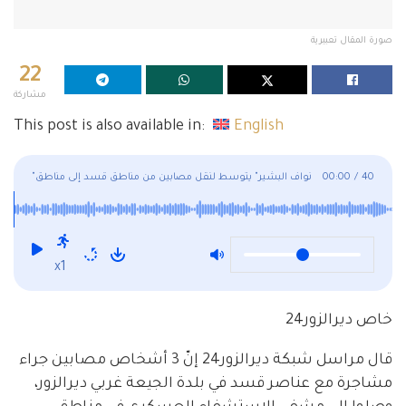
صورة المقال تعبيرية
22
مشاركة
This post is also available in:
English
40
/
00:00
"نواف البشير" يتوسط لنقل مصابين من مناطق قسد إلى مناطق
الأسد بدير الزور
x1
خاص ديرالزور24
قال مراسل شبكة ديرالزور24 إنّ 3 أشخاص مصابين جراء
مشاجرة مع عناصر قسد في بلدة الجيعة غربي ديرالزور،