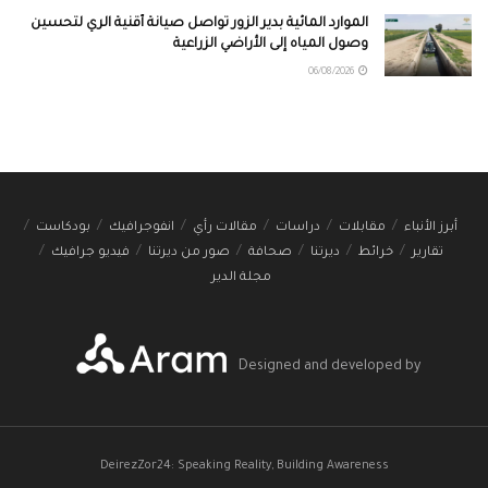
الموارد المائية بدير الزور تواصل صيانة أقنية الري لتحسين
وصول المياه إلى الأراضي الزراعية
06/08/2026
أبرز الأنباء
مقابلات
دراسات
مقالات رأي
انفوجرافيك
بودكاست
تقارير
خرائط
ديرتنا
صحافة
صور من ديرتنا
فيديو جرافيك
مجلة الدير
Designed and developed by
DeirezZor24: Speaking Reality, Building Awareness