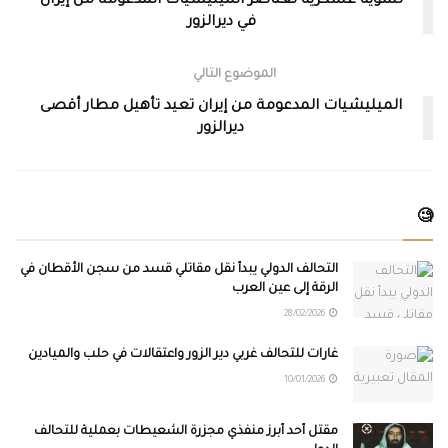
تسوية عسكرية لعناصر الميليشيات المدعومة من إيران
في ديرالزور
الموضوع التالي
الميليشيات المدعومة من إيران تعيد تأهيل مطار أقصى
ديرالزور
🧐
التحالف الدولي يبدأ نقل مقاتلي قسد من سجن الأقطان في
الرقة إلى عين العرب
28/02/2026
غارات للتحالف غربي دير الزور واعتقالات في حلب والميادين
10/01/2026
مقتل أحد أبرز منفّذي مجزرة الشعيطات بعملية للتحالف