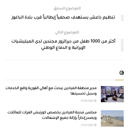
الموضوع السابق
تنظيم داعش يستهدف صحفياً إيطالياً قرب بلدة الباغوز
الموضوع التالي
أكثر من 1000 طفل من ديرالزور مجندين لدى الميليشيات
الإيرانية و الدفاع الوطني
🧐
مدير منطقة الميادين يبحث مع أهالي القورية واقع الخدمات
وسبل تحسينها
01/08/2026
مجلس مدينة الميادين يخصص كورنيش الفرات للعائلات
ويصدر إنذاراً بإزالة جميع الإشغالات
01/07/2026