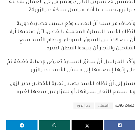
الخميس 26 تشرين الثاني/نوفمبر في حي العمال بمدينة
ديرالزور، حسب ما أفاد مراسل شبكة ديرالزور24.
وأضاف مراسلنا أنّ الحادث وقع بسبب مطاردة دورية
لنظام الأسد للسيارة المحملة بالقطن، لأنّ صاحبها أراد
أن يبيعها فس السوق السوداء، ونظام الأسد يمنع
الفلاحين والتجار أن يبيعوا القطن لغيره.
وأكّد المراسل أنّ سائق السيارة تعرض لإصابة خفيفة تمّ
على إثرها إسعافها إلى مشفى الأسد بديرالزور.
بشتر إلى أنّ نظام الأسد يصادر تجارة الأقطان بديرالزور،
ولا يسمح للتجار بشرائها، أو للمزارعين ببيعها لغيره.
كلمات دلالية:
القطن
ديرالزور