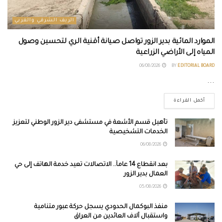
الريف الشرقي والغربي
الموارد المائية بدير الزور تواصل صيانة أقنية الري لتحسين وصول
المياه إلى الأراضي الزراعية
06/08/2026
BY
EDITORIAL BOARD
...
أكمل القراءة
تأهيل قسم الأشعة في مستشفى دير الزور الوطني لتعزيز
الخدمات التشخيصية
06/08/2026
بعد انقطاع 14 عاماً.. الاتصالات تعيد خدمة الهاتف إلى حي
العمال بدير الزور
05/08/2026
منفذ البوكمال الحدودي يسجل حركة عبور متنامية
واستقبال آلاف العائدين من العراق