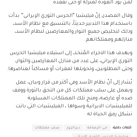
لمن يودّ العودة لمنزله أو حتى تفقّده.
وقال المصدر، إنّ ميليشيا “الحرس الثوري الإيراني” بدأت
باستخدام هذا التدبير حديثاً، بالتنسيق مع نظام الأسد،
وذلك لتخليص جميع الثوار والمعارضين لنظام الأسد،
منازلهم وممتلكاتهم.
ويهدف هذا الاجراء المُتخذ، إلى استيلاء ميليشيا الحرس
الثوري الإيراني، على عدد من منازل المعارضين والثوار،
وحتى المطلوبين، وتحويلها لمقرات أو مساكناً لعناصرها.
يُشار إلى أنّ نظام الأسد وفي أكثر من قرار وبيان، عمل
ويعمل على سلب ممتلكات كل من التحق بالثورة ووقف
ضده أو عارضه، ومنح تلك الممتلكات المسلوبة
للميليشيات الايرانية وسواها ، الميليشيات التي باتت
تشكل رمق الحياة له.
كلمات دلالية:
حي الرصافة
ديرالزور
سلب ممتلكات
ميليشيا الحرس الثوري الإيراني