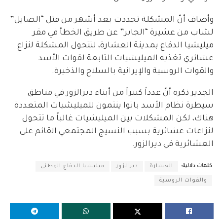
وأضاف أنّ المشكلة تجددت بعد أشهر من قتل “الصايل”
لشاب من عشيرة “الجابر” عن طريق الخطأ في مقر
ميليشيا الدفاع بمدينة العشارة، لتتحول المشكلة لنزاع
عشائري تغذيه الميليشيات التابعة لقوات الأسد
والقوات الروسية والإيرانية بالسلاح والذخيرة.
الجدير ذكره أنّ عدداً كبيراً من أبناء ديرالزور في مناطق
سيطرة نظام الأسد باتوا ينتمون للميليشيات المتعددة
هناك، لكن المشكلات بين الميليشيات غالباً ما تتحول
لنزاعات عشائرية بسبب النسيج المجتمعي القائم على
العشائرية في ديرالزور.
كلمات دلالية:
العشارة
ديرالزور
ميليشيا الدفاع الوطني
والقوات الروسية