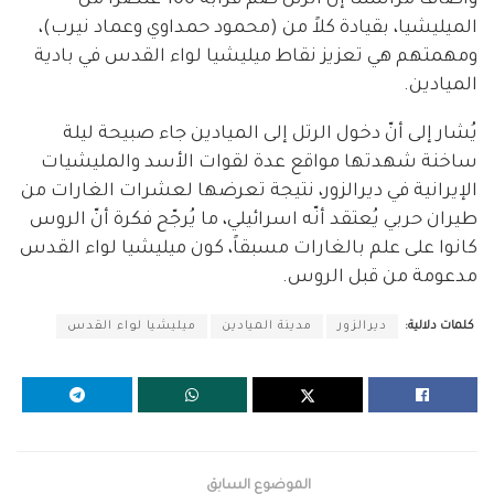
وأضاف مراسلنا إنّ الرتل ضمّ قرابة 100 عنصراً من
الميليشيا، بقيادة كلاً من (محمود حمداوي وعماد نيرب)،
ومهمتهم هي تعزيز نقاط ميليشيا لواء القدس في بادية
الميادين.
يُشار إلى أنّ دخول الرتل إلى الميادين جاء صبيحة ليلة
ساخنة شهدتها مواقع عدة لقوات الأسد والمليشيات
الإيرانية في ديرالزور، نتيجة تعرضها لعشرات الغارات من
طيران حربي يُعتقد أنّه اسرائيلي، ما يُرجّح فكرة أنّ الروس
كانوا على علم بالغارات مسبقاً، كون ميليشيا لواء القدس
مدعومة من قبل الروس.
كلمات دلالية:
ديرالزور
مدينة الميادين
ميليشيا لواء القدس
الموضوع السابق