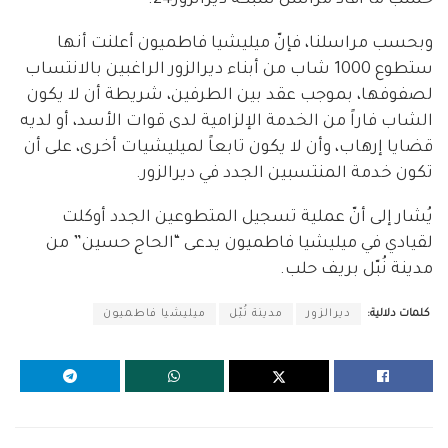
حسب ما أفاد مراسل شبكة ديرالزور24.
وبحسب مراسلنا، فإنّ ميليشيا فاطميون أعلنت أنها
ستطوع 1000 شاب من أبناء ديرالزور الراغبين بالانتساب
لصفوفها، بموجب عقد بين الطرفين، شريطة أن لا يكون
الشاب فاراً من الخدمة الإلزامية لدى قوات الأسد، أو لديه
قضايا إرهاب، وأن لا يكون تابعاً لميليشيات أخرى، على أن
تكون خدمة المنتسبين الجدد في ديرالزور.
يُشار إلى أنّ عملية تسجيل المتطوعين الجدد أوكلت
لقيادي في ميليشيا فاطميون يدعى “الحاج حسين” من
مدينة نُبّل بريف حلب.
كلمات دلالية:
ديرالزور
مدينة نُبّل
ميليشيا فاطميون