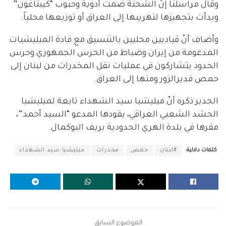
وقال مراسلنا إنّ الشحنة ضمت أدوية وحبوب “كيبتاغون”
وبدأت بتجهيزها لتهريبها إلى العراق أو توزيعها محلياً.
وأضاف أنّ قياديين محليين بالتنسيق مع قادة الميليشيات
المدعومة من إيران وضباط من الحرس الجمهوري وحرس
الحدود يتشاركون في عمليات نقل المخدرات من لبنان إلى
حمص فديرالزور ومنها إلى العراق.
الجدير ذكره أنّ ميليشيا سيد الشهداء تابعة لميليشيا
الحشد الشعبي العراقي، يقودها المدعو “السيد أحمد”،
مقرها في بلدة الهري الحدودية بريف البوكمال.
كلمات دلالية:
#لبنان
حمص
مخدرات
ميليشيا سيد الشهداء
الموضوع السابق