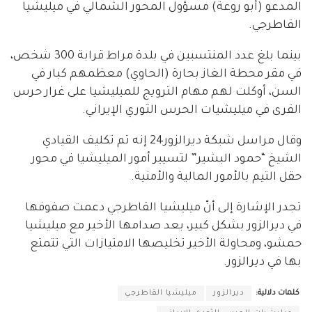
المدعو (أبو روعة) مسؤول المحور الشمالي في ميليشيا
القاطرجي.
بينما بلغ عدد المنتسبين في بلدة مراط قرابة 300 شخص،
في مقر محطة الغاز بحارة (الحاوي) معظمهم كبار في
السن، أوكلت لهم مهام الترويج للميليشيا على غرار حرس
القرى في ميليشيات الحرس الثوري الإيراني.
وقال مراسل شبكة ديرالزور24 إنه تم تكليف القيادي
الشيخ “حمود البشير” لتسيير أمور الميليشيا في محور
حقل التيم بالأمور المالية والأمنية.
تجدر الإشارة إلى أنّ ميليشيا القاطرجي دعمت صفوفها
في ديرالزور بشكل كبير، بعد صدامها الأخير مع ميليشيا
حمشو، ومحاولة الأخير تخليصها الامتيازات التي تتمتع
بها في ديرالزور.
كلمات دلالية:
ديرالزور
ميليشيا القاطرجي