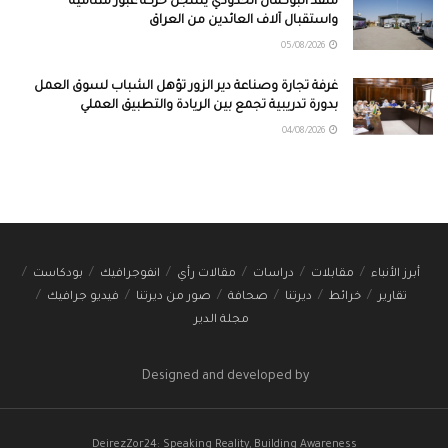
منفذ البوكمال الحدودي يسجل حركة عبور متنامية
واستقبال آلاف العائدين من العراق
05/08/2026
غرفة تجارة وصناعة دير الزور تؤهل الشباب لسوق العمل
بدورة تدريبية تجمع بين الريادة والتطبيق العملي
04/08/2026
أبرز الأنباء
مقابلات
دراسات
مقالات رأي
انفوجرافيك
بودكاست
تقارير
خرائط
ديرتنا
صحافة
صور من ديرتنا
فيديو جرافيك
مجلة الدير
Designed and developed by
DeirezZor24: Speaking Reality, Building Awareness