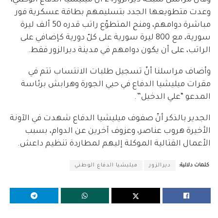
وقال مراسل شبكة ديرالزور24 أنّ ميليشيا الدفاع الوطني،
وعدت متطويعها الجدد بتسليمهم بطاقة عسكرية فور
مباشرة دوامهم، ومنح المتطوّع راتب قدره 50 ألف ليرة
سورية، مع 800 ليرة سورية على كلّ دورية كإضافي على
الراتب، على أن يكون دوامهم في مدينة ديرالزور فقط.
وأضاف مراسلنا أنّ تسجيل طلبات الانتساب تتم في
مقرات ميليشيا الدفاع في حيي الجورة وهرابش برئاسة
المدعو “علي الدخيل”.
الجدير بالذكر أنّ صفوف ميليشيا الدفاع شهدت في الآونة
الأخيرة هروب عناصر، وعزوف آخرين عن الدوام، بسبب
الأعمال القتالية الموكلة إليهم لمطاردة تنظيم داعش.
كلمات دلالية:
ديرالزور
ميليشيا الدفاع الوطني