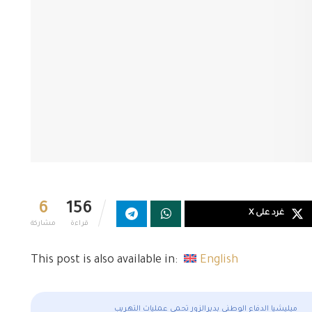
6
156
غرد على X
قراءة
مشاركة
This post is also available in:
English
ميليشيا الدفاع الوطني بديرالزور تحمي عمليات التهريب