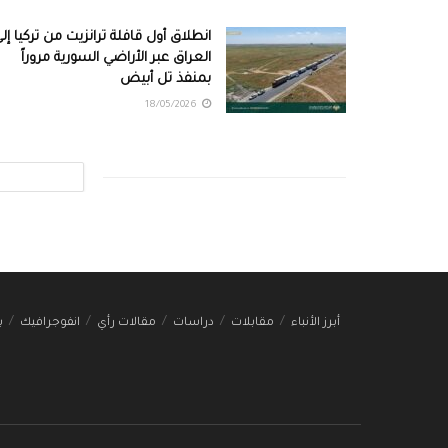
انطلاق أول قافلة ترانزيت من تركيا إل
العراق عبر الأراضي السورية مروراً
بمنفذ تل أبيض
18/05/2026
أبرز الأنباء
مقابلات
دراسات
مقالات رأي
انفوجرافيك
ب