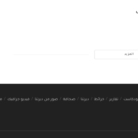
ى
المزيد
ودكاست
تقارير
خرائط
ديرتنا
صحافة
صور من ديرتنا
فيديو جرافيك
مج