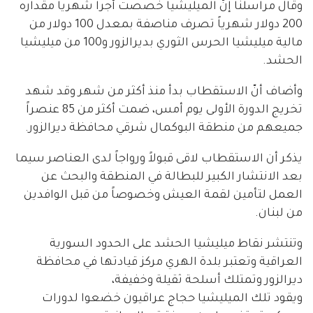
وقال مراسلنا إنّ الميليشيا خصصت أجراً شهرياً مقداره
200 دولار شهرياً تصرف مناصفة بمعدل 100 دولار من
مالية ميليشيا الحرس الثوري بديرالزور و100 من ميليشيا
الحشد.
وأضاف أنّ الاستقطاب بدأ منذ أكثر من شهر وقد شهد
تخريج الدورة الأولى يوم أمس، ضمت أكثر من 85 عنصراً
جميعهم من منطقة البوكمال شرقي محافظة ديرالزور.
يذكر أن الاستقطاب لاقى قبولاً ورواجاً لدى العناصر سيما
بعد الانتشار الكبير للبطالة في المنطقة والبحث عن
العمل لتأمين لقمة العيش وخصوصاً من قبل الوافدين
من لبنان.
وتنتشر نقاط ميليشيا الحشد على الحدود السورية
العراقية وتعتبر بلدة الهري مركز قيادتها في محافظة
ديرالزور وتمتلك أسلحة ثقيلة وخفيفة،
ويقود تلك الميليشيا حجاج عراقيون خضعوا لدورات