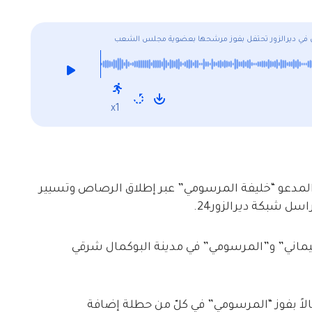
ي في ديرالزور تحتفل بفوز مرشحها بعضوية مجلس الشعب
x1
لمدعو “خليفة المرسومي” عبر إطلاق الرصاص وتسيير
سل شبكة ديرالزور24.
يماني” و”المرسومي” في مدينة البوكمال شرقي
الاً بفوز “المرسومي” في كلّ من حطلة إضافة