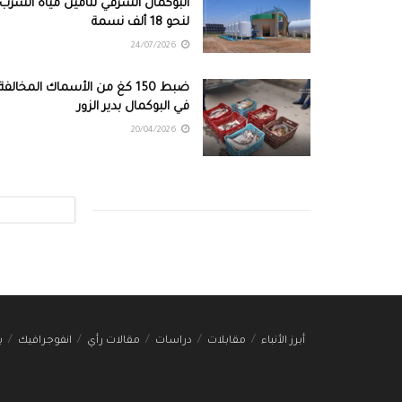
البوكمال الشرقي لتأمين مياه الشرب
لنحو 18 ألف نسمة
24/07/2026
ضبط 150 كغ من الأسماك المخالفة
في البوكمال بدير الزور
20/04/2026
أبرز الأنباء
مقابلات
دراسات
مقالات رأي
انفوجرافيك
ب