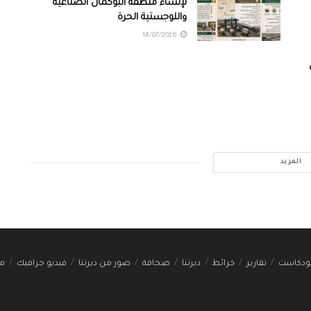
لإنشاء منطقة البوكمال الصناعية
واللوجستية الحرة
14/07/2026
المزيد
ودكاست
تقارير
خرائط
ديرتنا
صحافة
صور من ديرتنا
فيديو جرافيك
مج