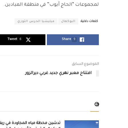
لمجموعات “الحاج أيوب” في منطقة الميادين.
كلمات دلالية:
البوكمال
ميليشيا الحرس الثوري
Tweet
6
Share
9
الموضوع السابق
افتتاح معبر نهري جديد غربي ديرالزور
🧐
تدشين محطة مياه المجاودة في ري